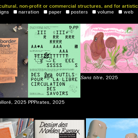
cultural, non-profit or commercial structures, and for artisti
signs
narration
paper
posters
volume
web
Sans titre
, 2025
lloré
, 2025
PPPirates
, 2025