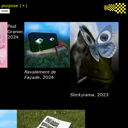
▒
c purpose
▒
▒
reset
Paul
Granier
,
2024
Ravalement de
Façade
, 2024
Stickyrama
, 2023