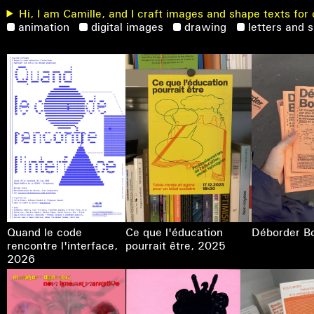
Hi, I am Camille, and I craft images and shape texts for 
animation
digital images
drawing
letters and 
Quand le code
Ce que l'éducation
Déborder Bo
rencontre l'interface
,
pourrait être
, 2025
2026